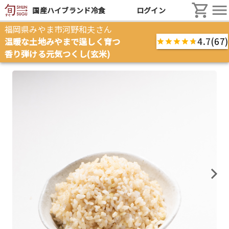
国産ハイブランド冷食
ログイン
福岡県
みやま市
河野和夫
さん
4.7
(67)
温暖な土地みやまで逞しく育つ
香り弾ける元気つくし(玄米)