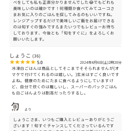
べをしても私も正直分かりませんでした😂でもどれも
美味しいのは確かです！何種類か食べてみてユーコさ
まお気に入りのごはんを探してみるのもいいですね。
レンジアップするだけで美味しいご飯をお届けできる
のは旬すぐの強みです💪またいつでもレビューお待ち
しております、今後とも「旬をすぐに」をよろしくお
願いいたします。
しょうこ
(36)
5.0
2024年4月6日(土)2時20分
冷凍白ごはんは商品としてそこまでそそられませんが(オ
マケで付けてくれるのは嬉しい。)玄米はすごく良いです
よね。健康のためにたまに食べるようにしていますけ
ど、自分で炊くのは難しいし、スーパーのパックごはん
も白ごはんよりは割高だったりするし。
より
しょうこさま、いつもご購入とレビューありがとうご
ざいます！旬すぐチャンスしてくださっているんです