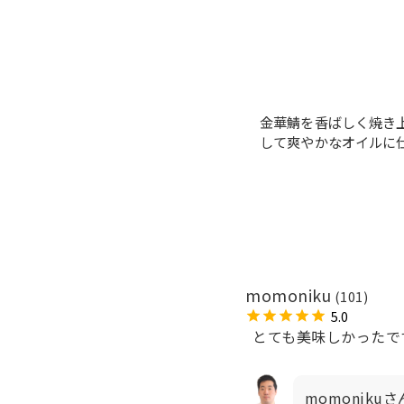
金華鯖を香ばしく焼き
して爽やかなオイルに
momoniku
(101)
5.0
とても美味しかったで
momonik