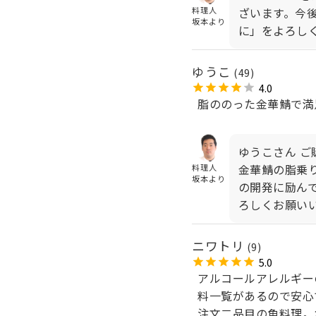
ざいます。今
料理人
坂本
より
に」をよろし
ゆうこ
(49)
4.0
脂ののった金華鯖で満
ゆうこさん ご
金華鯖の脂乗
料理人
坂本
より
の開発に励ん
ろしくお願い
ニワトリ
(9)
5.0
アルコールアレルギー
料一覧があるので安心
注文二品目の魚料理。