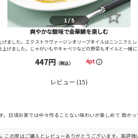
1
/
5
爽やかな酸味で金華鯖を楽しむ
上げました。エクストラヴァージンオリーブオイルはニンニクとレ
仕上げました。じゃがいもやキャベツなどの野菜もオイルと一緒に
447円
4pt
（税込）
レビュー (
15
)
す。日頃お家では中々作ることない味わいが楽しめて 助かっ
uさん この度はご購入とレビューありがとうございます。高評