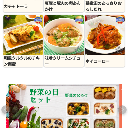
豆腐と豚肉の卵あん
鶏竜田のあっさりお
カチャトーラ
かけ
ろしだれ
和風タルタルのチキ
味噌クリームシチュ
ホイコーロー
ン南蛮
ー
＜
＞