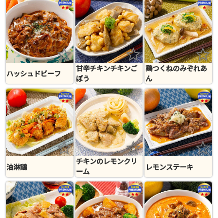
甘辛チキンチキンご
鶏つくねのみぞれあ
ハッシュドビーフ
ぼう
ん
チキンのレモンクリ
油淋鶏
レモンステーキ
ーム