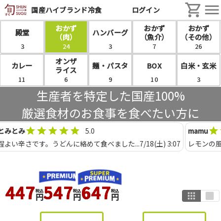
国産ハイブランド冷食
ログイン
おかず

おかず

おかず

殿堂
ハンバーグ
（肉）
（魚介）
（その他）
3
24
3
7
26
オンザ

カレー
麺・パスタ
BOX
白米・玄米
ライス
11
6
9
10
3
生産者を特定した国産100%
厳選食材のお食事を食べたい方に
とみ
5.0
mamu
い辛さです。うどんに絡めて食べました...
7/18(土) 3:07
レモンの風味が
447
547
647
税込
税込
税込
円
円
円