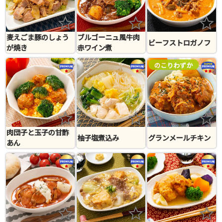
麦えごま豚のしょう
ブルゴーニュ風牛肉
ビーフストロガノフ
が焼き
赤ワイン煮
のこりわずか
肉団子と玉子の甘酢
柚子塩煮込み
グランメールチキン
あん